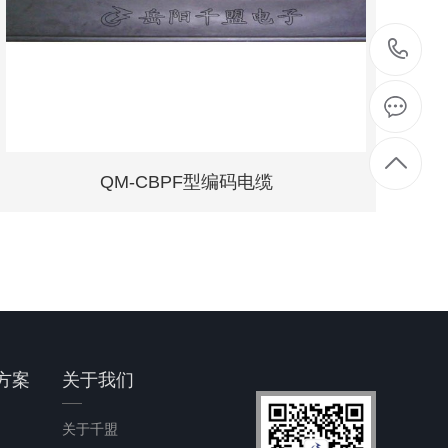
07
8
QM-CBPF型编码电缆
方案
关于我们
关于千盟